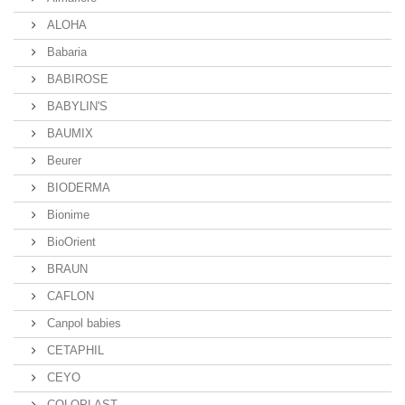
ALOHA
Babaria
BABIROSE
BABYLIN'S
BAUMIX
Beurer
BIODERMA
Bionime
BioOrient
BRAUN
CAFLON
Canpol babies
CETAPHIL
CEYO
COLOPLAST