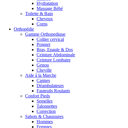
Hydratation
Massage Bébé
Toilette & Bain
Cheveux
Corps
Orthopédie
Gamme Orthopedique
Collier cervical
Poignet
Bras, Epaule & Dos
Ceinture Abdominale
Ceinture Lombaire
Genou
Cheville
Aide à la Marche
Cannes
Déambulateurs
Fauteuils Roulants
Confort Pieds
Semelles
Talonnettes
Correction
Sabots & Chaussures
Hommes
Femmes