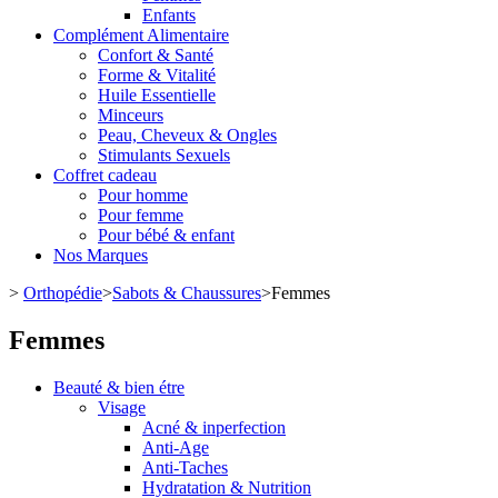
Enfants
Complément Alimentaire
Confort & Santé
Forme & Vitalité
Huile Essentielle
Minceurs
Peau, Cheveux & Ongles
Stimulants Sexuels
Coffret cadeau
Pour homme
Pour femme
Pour bébé & enfant
Nos Marques
>
Orthopédie
>
Sabots & Chaussures
>
Femmes
Femmes
Beauté & bien étre
Visage
Acné & inperfection
Anti-Age
Anti-Taches
Hydratation & Nutrition