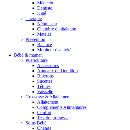
Médecin
Dentiste
Kiné
Therapie
Nébuliseur
Chambre d'inhalation
Matelas
Prévention
Balance
Moniteur d'activité
Bébé & maman
Puériculture
Accessoires
Anneaux de Dentition
Biberons
Sucettes
Tétines
Vaisselle
Grossesse & Allaitement
Allaitement
Compléments Alimentaires
Confort
Test de grossesse
Soins Bébé
Change