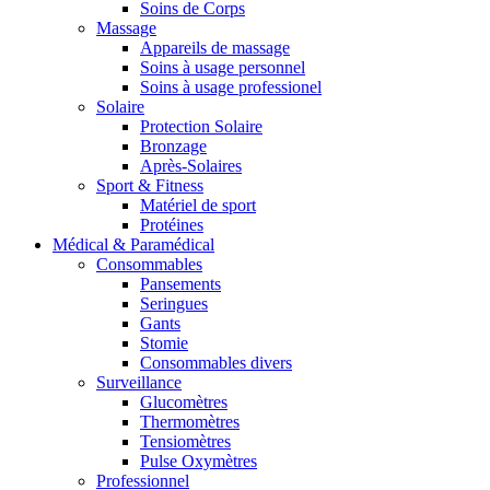
Soins de Corps
Massage
Appareils de massage
Soins à usage personnel
Soins à usage professionel
Solaire
Protection Solaire
Bronzage
Après-Solaires
Sport & Fitness
Matériel de sport
Protéines
Médical & Paramédical
Consommables
Pansements
Seringues
Gants
Stomie
Consommables divers
Surveillance
Glucomètres
Thermomètres
Tensiomètres
Pulse Oxymètres
Professionnel