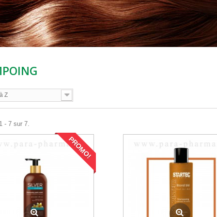
MPOING
à Z
 - 7 sur 7.
PROMO!