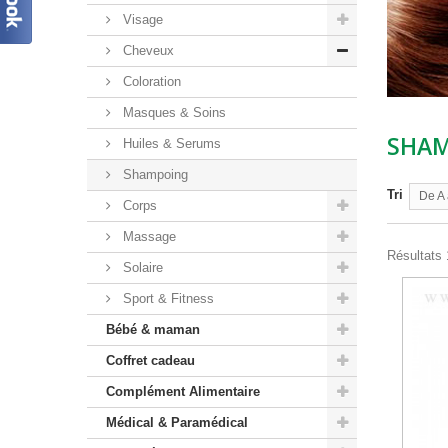
Visage
Cheveux
Coloration
Masques & Soins
SHA
Huiles & Serums
Shampoing
Tri
De A 
Corps
Massage
Résultats 1
Solaire
Sport & Fitness
Bébé & maman
Coffret cadeau
Complément Alimentaire
Médical & Paramédical