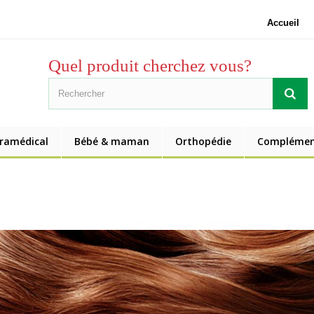
Accueil
Quel produit cherchez vous?
aramédical
Bébé & maman
Orthopédie
Complément