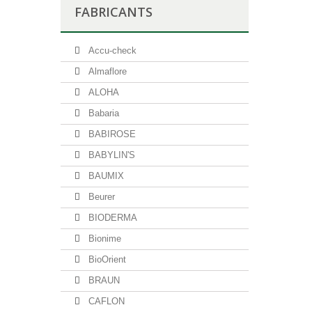
FABRICANTS
Accu-check
Almaflore
ALOHA
Babaria
BABIROSE
BABYLIN'S
BAUMIX
Beurer
BIODERMA
Bionime
BioOrient
BRAUN
CAFLON