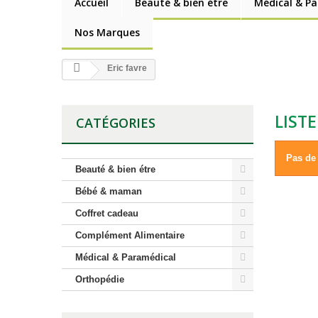
Accueil
Beauté & bien étre
Médical & P
Nos Marques
Eric favre
LIST
CATÉGORIES
Pas de 
Beauté & bien étre
Bébé & maman
Coffret cadeau
Complément Alimentaire
Médical & Paramédical
Orthopédie