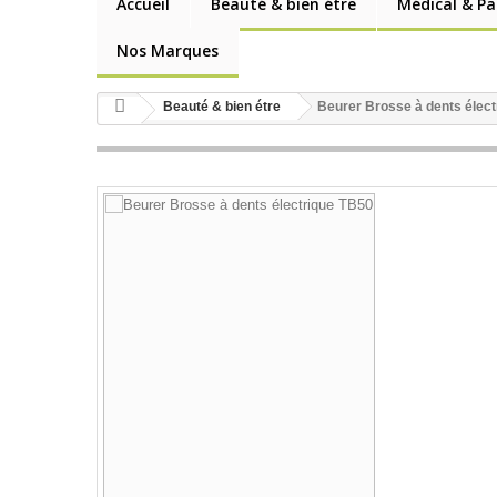
Accueil
Beauté & bien étre
Médical & P
Nos Marques
Beauté & bien étre
Beurer Brosse à dents élec