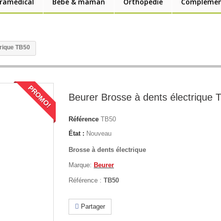
aramédical
Bébé & maman
Orthopédie
Complément
trique TB50
PROMO!
Beurer Brosse à dents électrique 
Référence
TB50
État :
Nouveau
Brosse à dents électrique
Marque:
Beurer
Référence :
TB50
Partager